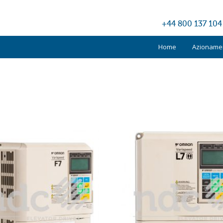
+44 800 137 104
Home
Azionamen
Kone
Otis
Schindler
TKE
Altri produ