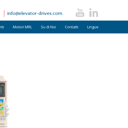
info@elevator-drives.com
ti
Motori MRL
Su di Noi
Contatti
Lingue
Termini e Condizioni
Inglese
FAQ
Spagnolo
News
Tedesco
Testimonianze
ttori