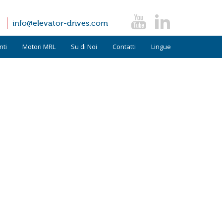
info@elevator-drives.com
ti
Motori MRL
Su di Noi
Contatti
Lingue
Termini e Condizioni
Inglese
FAQ
Spagnolo
News
Tedesco
Testimonianze
ttori