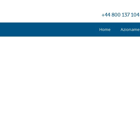
+44 800 137 104
Home
Azionamen
Kone
Otis
Schindler
TKE
Altri produ