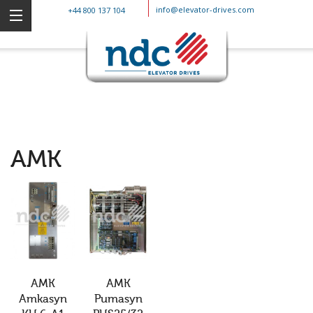
info@elevator-drives.com
+44 800 137 104
AMK
AMK
AMK
Amkasyn
Pumasyn