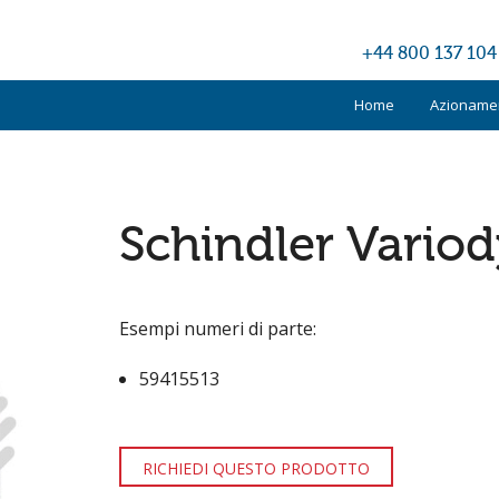
+44 800 137 104
Home
Azionamen
Kone
Otis
Schindler Vario
Schindler
TKE
Esempi numeri di parte:
Altri produ
59415513
RICHIEDI QUESTO PRODOTTO